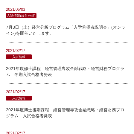
2021/06/03
入試情報(経営分析)
7月3日（土）経営分析プログラム「入学希望者説明会」(オンラ
イン)を開催いたします。
2021/02/17
入試情報
2021年度修士課程 経営管理専攻金融戦略・経営財務プログラ
ム 冬期入試合格者発表
2021/02/17
入試情報
2021年度博士後期課程 経営管理専攻金融戦略・経営財務プロ
グラム 入試合格者発表
2021/02/17