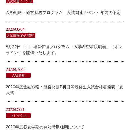
入試関連イベント
金融戦略・経営財務プログラム 入試関連イベント:年内の予定
2020/08/04
入試情報(経営管理)
8月22日（土）経営管理プログラム「入学希望者説明会」（オン
ライン）を開催いたします。
2020/07/23
入試情報
2020年度金融戦略・経営財務P科目等履修生入試合格者発表（夏
入試）
2020/03/31
トピックス
2020年度春夏学期の開始時期延期について